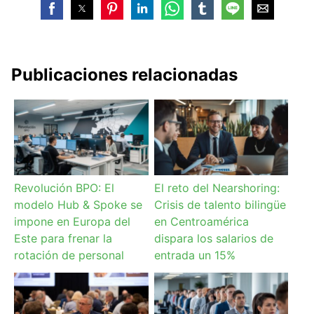
Publicaciones relacionadas
Revolución BPO: El
El reto del Nearshoring:
modelo Hub & Spoke se
Crisis de talento bilingüe
impone en Europa del
en Centroamérica
Este para frenar la
dispara los salarios de
rotación de personal
entrada un 15%