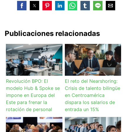
Publicaciones relacionadas
Revolución BPO: El
El reto del Nearshoring:
modelo Hub & Spoke se
Crisis de talento bilingüe
impone en Europa del
en Centroamérica
Este para frenar la
dispara los salarios de
rotación de personal
entrada un 15%