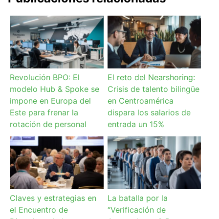
Revolución BPO: El
El reto del Nearshoring:
modelo Hub & Spoke se
Crisis de talento bilingüe
impone en Europa del
en Centroamérica
Este para frenar la
dispara los salarios de
rotación de personal
entrada un 15%
Claves y estrategias en
La batalla por la
el Encuentro de
“Verificación de