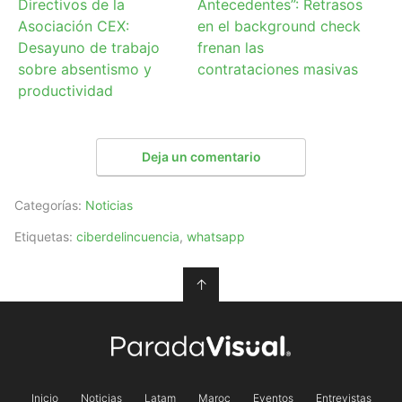
Directivos de la
Antecedentes”: Retrasos
Asociación CEX:
en el background check
Desayuno de trabajo
frenan las
sobre absentismo y
contrataciones masivas
productividad
Deja un comentario
Categorías:
Noticias
Etiquetas:
ciberdelincuencia
,
whatsapp
↑
Inicio
Noticias
Latam
Maroc
Eventos
Entrevistas