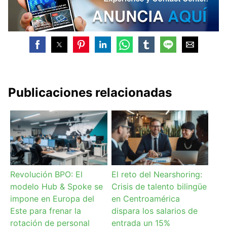
Publicaciones relacionadas
Revolución BPO: El
El reto del Nearshoring:
modelo Hub & Spoke se
Crisis de talento bilingüe
impone en Europa del
en Centroamérica
Este para frenar la
dispara los salarios de
rotación de personal
entrada un 15%