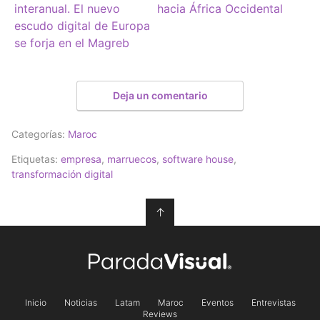
interanual. El nuevo
hacia África Occidental
escudo digital de Europa
se forja en el Magreb
Deja un comentario
Categorías:
Maroc
Etiquetas:
empresa
,
marruecos
,
software house
,
transformación digital
↑
Inicio
Noticias
Latam
Maroc
Eventos
Entrevistas
Reviews