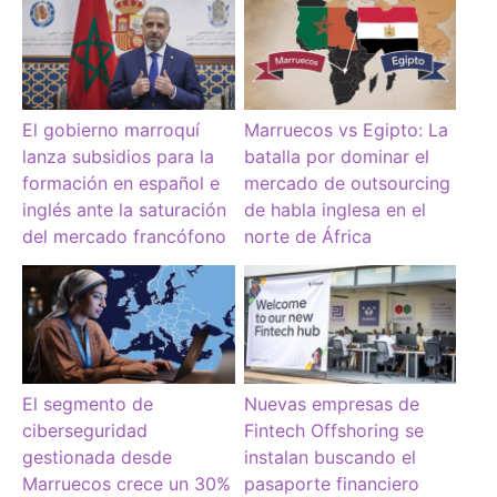
El gobierno marroquí
Marruecos vs Egipto: La
lanza subsidios para la
batalla por dominar el
formación en español e
mercado de outsourcing
inglés ante la saturación
de habla inglesa en el
del mercado francófono
norte de África
El segmento de
Nuevas empresas de
ciberseguridad
Fintech Offshoring se
gestionada desde
instalan buscando el
Marruecos crece un 30%
pasaporte financiero