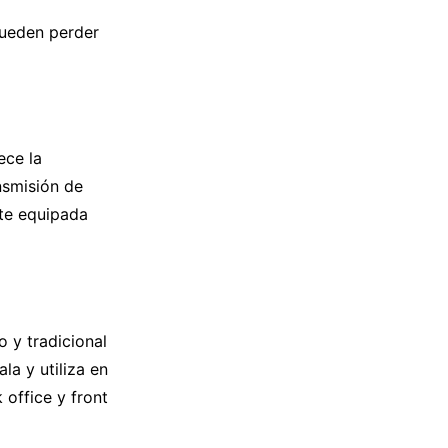
pueden perder
ece la
nsmisión de
nte equipada
 y tradicional
la y utiliza en
office y front