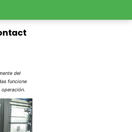
ontact
mente del
das funcione
 operación.