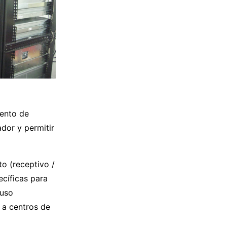
mento de
dor y permitir
o (receptivo /
ecíficas para
 uso
 a centros de