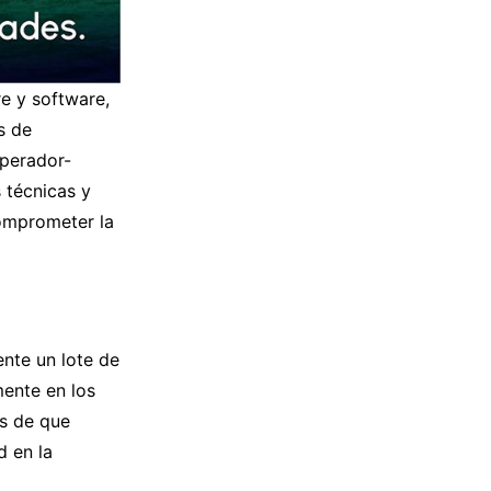
e y software,
s de
operador-
s técnicas y
comprometer la
nte un lote de
ente en los
es de que
d en la