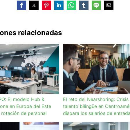
iones relacionadas
PO: El modelo Hub &
El reto del Nearshoring: Crisis
one en Europa del Este
talento bilingüe en Centroamé
a rotación de personal
dispara los salarios de entrad