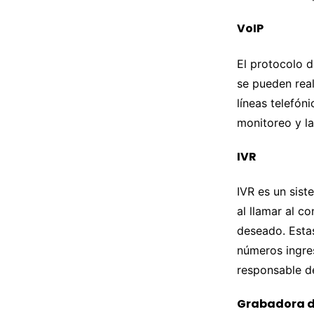
VoIP
El protocolo d
se pueden real
líneas telefóni
monitoreo y l
IVR
IVR es un sist
al llamar al c
deseado. Esta
números ingres
responsable d
Grabadora d