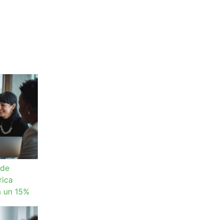
 de
rica
a un 15%