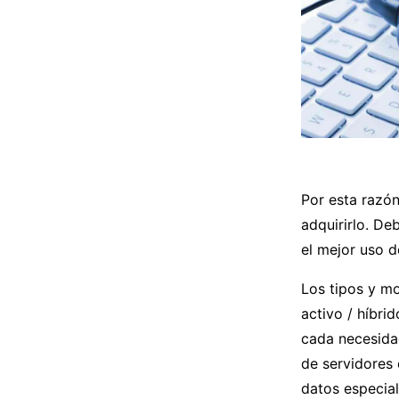
Por esta razó
adquirirlo. De
el mejor uso d
Los tipos y mo
activo / híbri
cada necesidad
de servidores 
datos especial