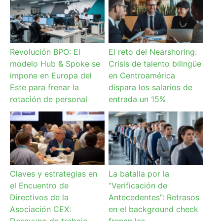
Revolución BPO: El
El reto del Nearshoring:
modelo Hub & Spoke se
Crisis de talento bilingüe
impone en Europa del
en Centroamérica
Este para frenar la
dispara los salarios de
rotación de personal
entrada un 15%
Claves y estrategias en
La batalla por la
el Encuentro de
“Verificación de
Directivos de la
Antecedentes”: Retrasos
Asociación CEX:
en el background check
Desayuno de trabajo
frenan las