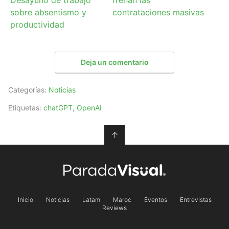
sobre absentismo y
contrataciones masivas
productividad
Deja un comentario
Categorías:
Noticias
Etiquetas:
chatGPT
,
OpenAI
↑
Inicio
Noticias
Latam
Maroc
Eventos
Entrevistas
Reviews