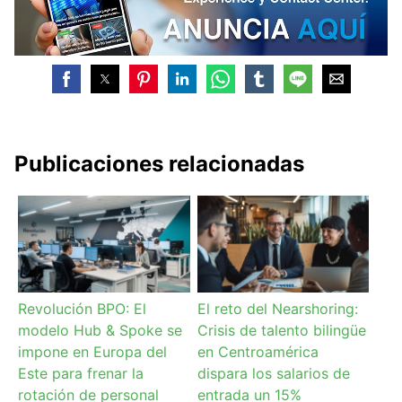
Publicaciones relacionadas
Revolución BPO: El
El reto del Nearshoring:
modelo Hub & Spoke se
Crisis de talento bilingüe
impone en Europa del
en Centroamérica
Este para frenar la
dispara los salarios de
rotación de personal
entrada un 15%