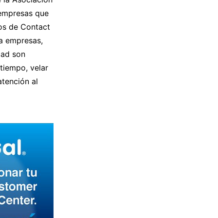
 empresas que
os de Contact
a empresas,
dad son
tiempo, velar
atención al