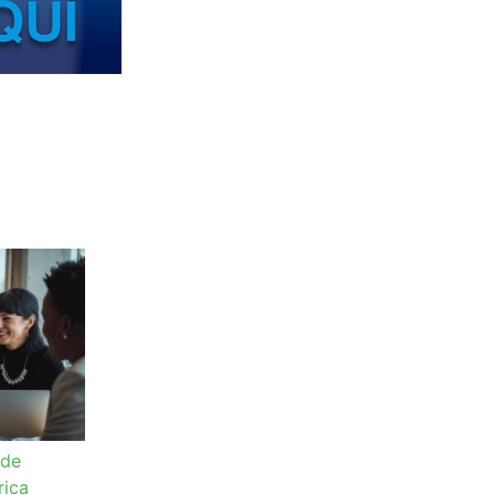
 de
rica