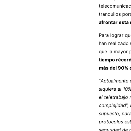
telecomunicac
tranquilos po
afrontar esta
Para lograr q
han realizado 
que la mayor p
tiempo récord
más del 90% d
“
Actualmente 
siquiera al 10%
el teletrabajo
complejidad
”
supuesto, par
protocolos est
seguridad de 