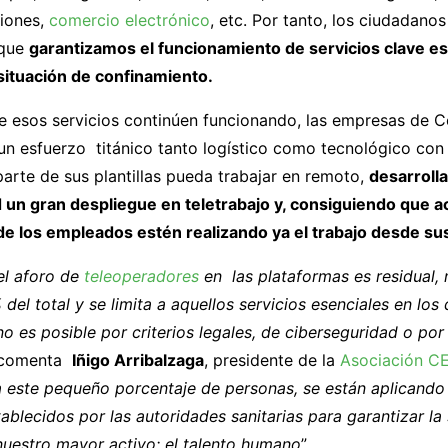
iones,
comercio electrónico
, etc. Por tanto, los ciudadano
rque
garantizamos el funcionamiento de servicios clave es
 situación de confinamiento.
ue esos servicios continúen funcionando, las empresas de 
un esfuerzo titánico tanto logístico como tecnológico con 
arte de sus plantillas pueda trabajar en remoto,
desarroll
 un gran despliegue en teletrabajo y, consiguiendo que a
e los empleados estén realizando ya el trabajo desde su
el aforo de
teleoperadores
en las plataformas es residual, 
 del total y se limita a aquellos servicios esenciales en los
 no es posible por criterios legales, de ciberseguridad o po
, comenta
Iñigo Arribalzaga
, presidente de la
Asociación C
a este pequeño porcentaje de personas, se están aplicando
ablecidos por las autoridades sanitarias para garantizar la
nuestro mayor activo: el talento humano
”.