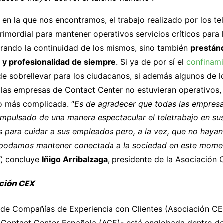
n en la que nos encontramos, el trabajo realizado por los t
rimordial para mantener operativos servicios críticos para 
rando la continuidad de los mismos, sino también
prestánd
 y profesionalidad de siempre
. Si ya de por sí el
confinam
l de sobrellevar para los ciudadanos, si además algunos de l
las empresas de Contact Center no estuvieran operativos, 
o más complicada. “
Es de agradecer que todas las empres
impulsado de una manera espectacular el teletrabajo en su
s para cuidar a sus empleados pero, a la vez, que no haya
y podamos mantener conectada a la sociedad en este mome
”,
concluye
Iñigo Arribalzaga
, presidente de la Asociación
ción CEX
 de Compañías de Experiencia con Clientes (Asociación CE
 Contact Center Española (ACE)- está englobada dentro de