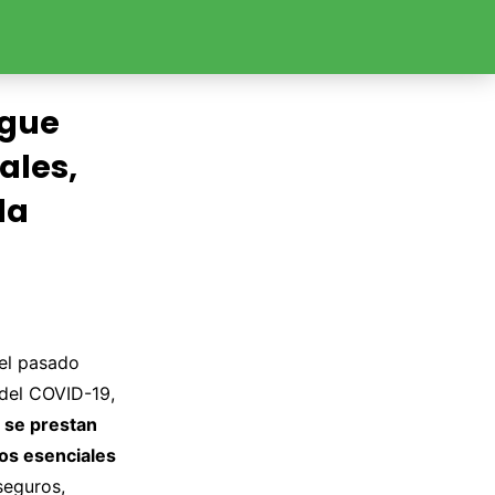
igue
ales,
la
del pasado
 del COVID-19,
 se prestan
os esenciales
seguros,