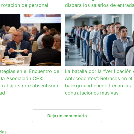
a rotación de personal
dispara los salarios de entrad
ategias en el Encuentro de
La batalla por la “Verificación
 la Asociación CEX:
Antecedentes”: Retrasos en el
trabajo sobre absentismo
background check frenan las
dad
contrataciones masivas
Deja un comentario
cias