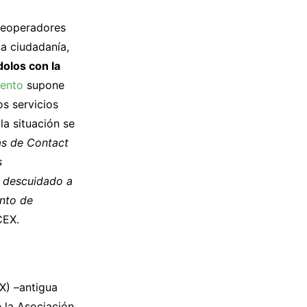
eleoperadores
la ciudadanía,
olos con la
iento
supone
os servicios
la situación se
as de Contact
s
n descuidado a
nto de
 CEX.
X) –antigua
 la Asociación