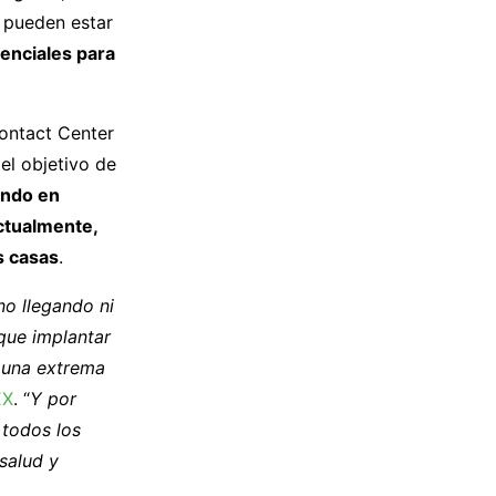
s pueden estar
enciales para
Contact Center
el objetivo de
ando en
ctualmente,
s casas
.
no llegando ni
 que implantar
r una extrema
EX
. “
Y por
 todos los
 salud y