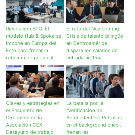
Revolución BPO: El
El reto del Nearshoring:
modelo Hub & Spoke se
Crisis de talento bilingüe
impone en Europa del
en Centroamérica
Este para frenar la
dispara los salarios de
rotación de personal
entrada un 15%
Claves y estrategias en
La batalla por la
el Encuentro de
“Verificación de
Directivos de la
Antecedentes”: Retrasos
Asociación CEX:
en el background check
Desayuno de trabajo
frenan las