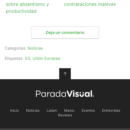
sobre absentismo y
contrataciones masivas
productividad
Deja un comentario
Categorías:
Noticias
Etiquetas:
5G
,
Unión Europea
↑
Inicio
Noticias
Latam
Maroc
Eventos
Entrevistas
Reviews