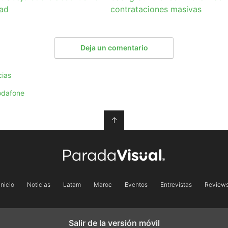
dad
contrataciones masivas
Deja un comentario
cias
odafone
↑
Inicio
Noticias
Latam
Maroc
Eventos
Entrevistas
Review
Salir de la versión móvil