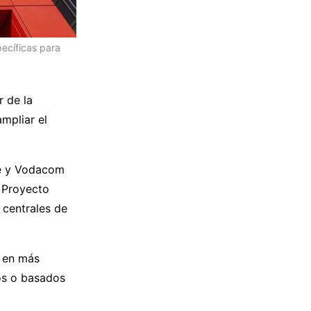
ecíficas para
r de la
mpliar el
ne y Vodacom
l Proyecto
 centrales de
G en más
s o basados ​​