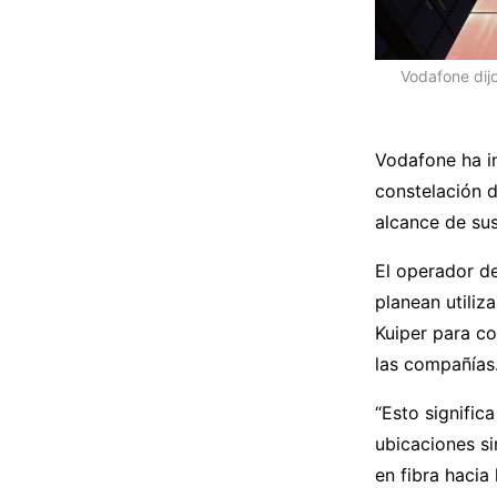
Vodafone dij
Vodafone ha in
constelación d
alcance de sus
El operador d
planean utiliz
Kuiper para co
las compañías
“Esto signifi
ubicaciones si
en fibra hacia 