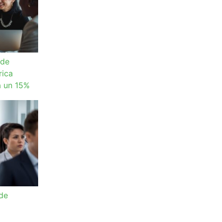
 de
rica
a un 15%
 de