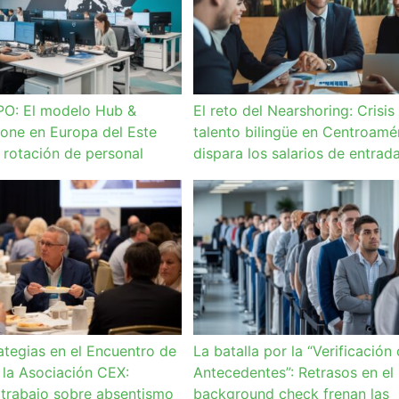
PO: El modelo Hub &
El reto del Nearshoring: Crisis
one en Europa del Este
talento bilingüe en Centroamé
a rotación de personal
dispara los salarios de entrad
ategias en el Encuentro de
La batalla por la “Verificación
 la Asociación CEX:
Antecedentes”: Retrasos en el
trabajo sobre absentismo
background check frenan las