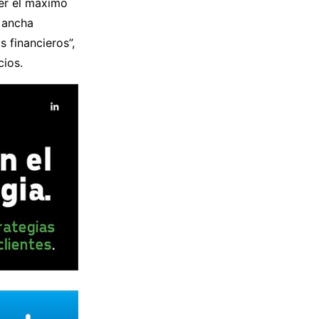
er el máximo
 ancha
s financieros”,
cios.