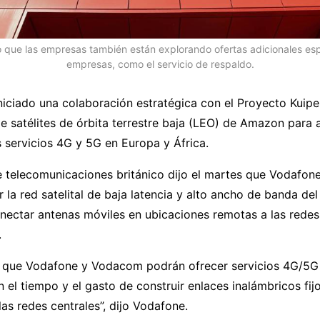
o que las empresas también están explorando ofertas adicionales esp
empresas, como el servicio de respaldo.
iciado una colaboración estratégica con el Proyecto Kuipe
e satélites de órbita terrestre baja (LEO) de Amazon para a
 servicios 4G y 5G en Europa y África.
e telecomunicaciones británico dijo el martes que Vodafo
ar la red satelital de baja latencia y alto ancho de banda de
nectar antenas móviles en ubicaciones remotas a las redes
.
ca que Vodafone y Vodacom podrán ofrecer servicios 4G/5
n el tiempo y el gasto de construir enlaces inalámbricos fijo
las redes centrales”, dijo Vodafone.