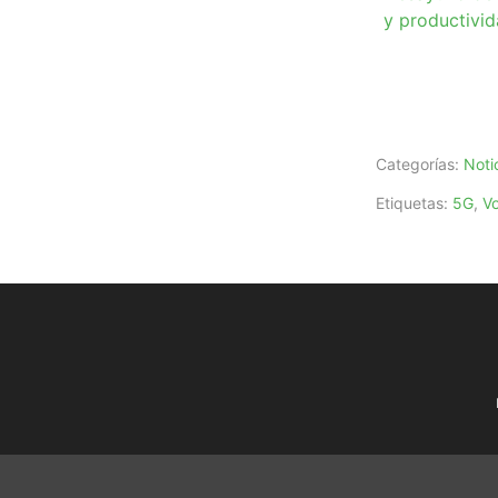
y productivi
Categorías:
Noti
Etiquetas:
5G
,
V