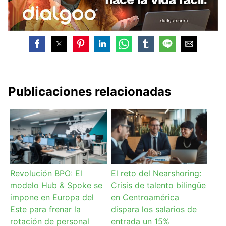
Publicaciones relacionadas
Revolución BPO: El
El reto del Nearshoring:
modelo Hub & Spoke se
Crisis de talento bilingüe
impone en Europa del
en Centroamérica
Este para frenar la
dispara los salarios de
rotación de personal
entrada un 15%