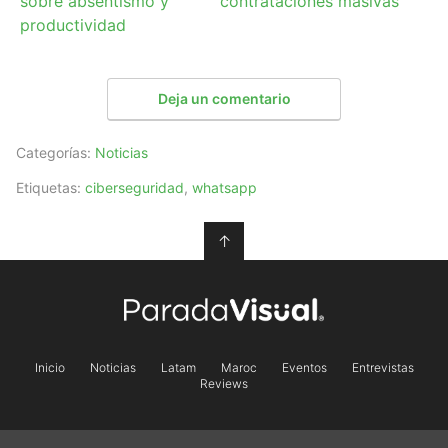
sobre absentismo y
contrataciones masivas
productividad
Deja un comentario
Categorías:
Noticias
Etiquetas:
ciberseguridad
,
whatsapp
↑
Inicio
Noticias
Latam
Maroc
Eventos
Entrevistas
Reviews