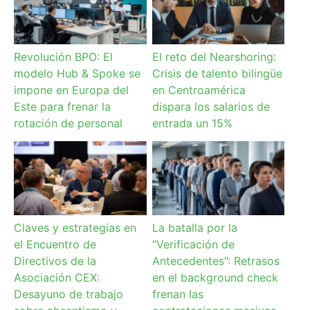
Revolución BPO: El
El reto del Nearshoring:
modelo Hub & Spoke se
Crisis de talento bilingüe
impone en Europa del
en Centroamérica
Este para frenar la
dispara los salarios de
rotación de personal
entrada un 15%
Claves y estrategias en
La batalla por la
el Encuentro de
“Verificación de
Directivos de la
Antecedentes”: Retrasos
Asociación CEX:
en el background check
Desayuno de trabajo
frenan las