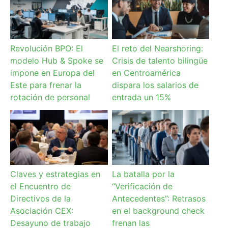
Revolución BPO: El
El reto del Nearshoring:
modelo Hub & Spoke se
Crisis de talento bilingüe
impone en Europa del
en Centroamérica
Este para frenar la
dispara los salarios de
rotación de personal
entrada un 15%
Claves y estrategias en
La batalla por la
el Encuentro de
“Verificación de
Directivos de la
Antecedentes”: Retrasos
Asociación CEX:
en el background check
Desayuno de trabajo
frenan las