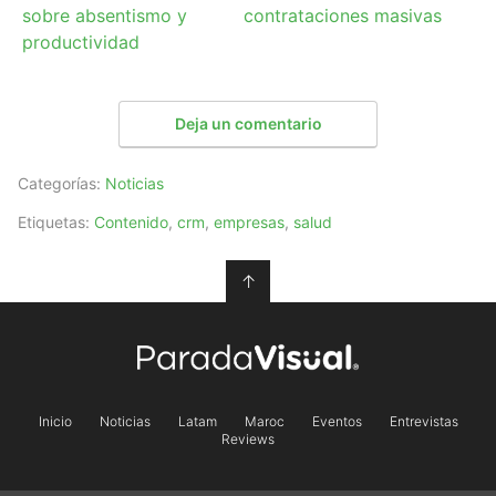
sobre absentismo y
contrataciones masivas
productividad
Deja un comentario
Categorías:
Noticias
Etiquetas:
Contenido
,
crm
,
empresas
,
salud
↑
Inicio
Noticias
Latam
Maroc
Eventos
Entrevistas
Reviews