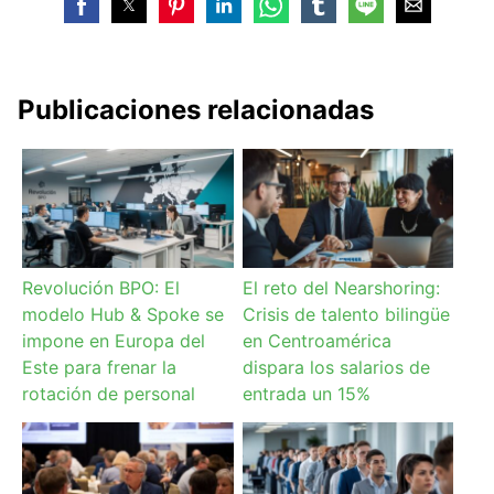
Publicaciones relacionadas
Revolución BPO: El
El reto del Nearshoring:
modelo Hub & Spoke se
Crisis de talento bilingüe
impone en Europa del
en Centroamérica
Este para frenar la
dispara los salarios de
rotación de personal
entrada un 15%