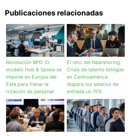
Publicaciones relacionadas
Revolución BPO: El
El reto del Nearshoring:
modelo Hub & Spoke se
Crisis de talento bilingüe
impone en Europa del
en Centroamérica
Este para frenar la
dispara los salarios de
rotación de personal
entrada un 15%