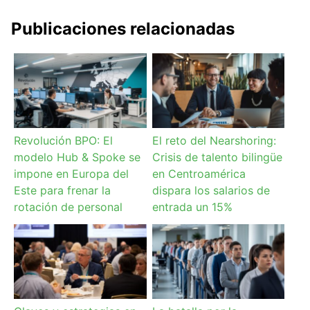
Publicaciones relacionadas
Revolución BPO: El
El reto del Nearshoring:
modelo Hub & Spoke se
Crisis de talento bilingüe
impone en Europa del
en Centroamérica
Este para frenar la
dispara los salarios de
rotación de personal
entrada un 15%