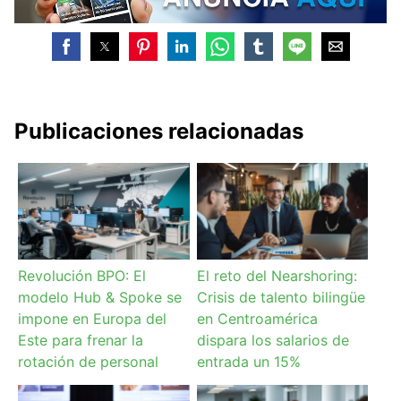
Publicaciones relacionadas
Revolución BPO: El
El reto del Nearshoring:
modelo Hub & Spoke se
Crisis de talento bilingüe
impone en Europa del
en Centroamérica
Este para frenar la
dispara los salarios de
rotación de personal
entrada un 15%