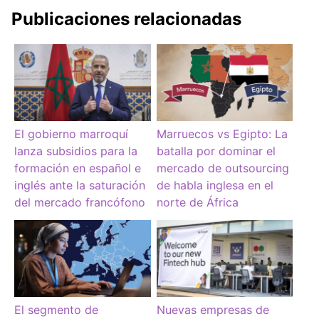
Publicaciones relacionadas
El gobierno marroquí
Marruecos vs Egipto: La
lanza subsidios para la
batalla por dominar el
formación en español e
mercado de outsourcing
inglés ante la saturación
de habla inglesa en el
del mercado francófono
norte de África
El segmento de
Nuevas empresas de