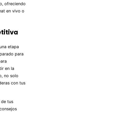
o, ofreciendo
hat en vivo o
titiva
 una etapa
reparado para
para
ir en la
o, no solo
deras con tus
 de tus
 consejos