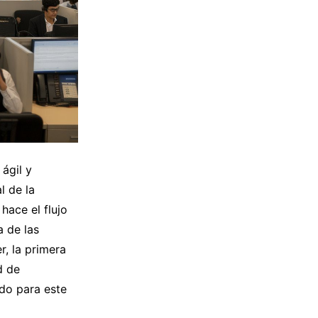
ágil y
l de la
hace el flujo
 de las
r, la primera
d de
ado para este