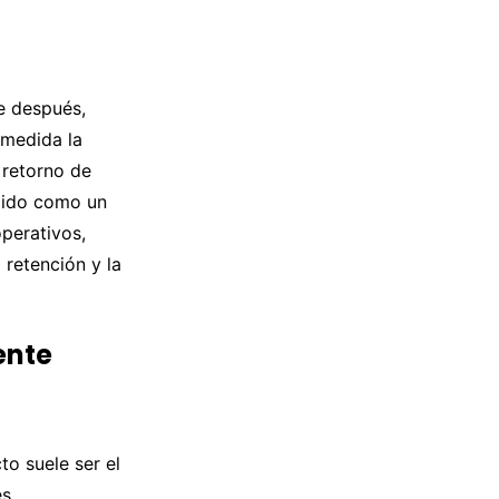
de después,
 medida la
 retorno de
gido como un
operativos,
 retención y la
ente
to suele ser el
es