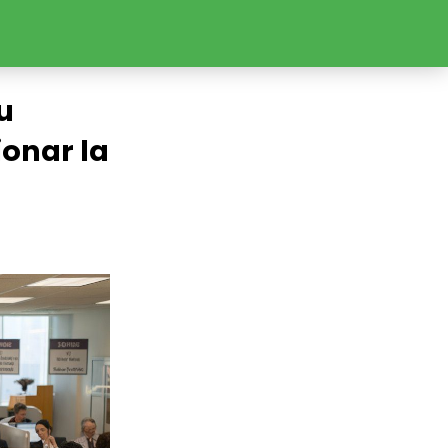
tu
onar la