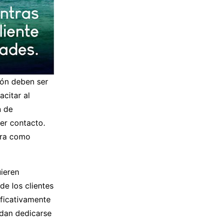
ión deben ser
acitar al
n de
er contacto.
pra como
uieren
de los clientes
ificativamente
edan dedicarse