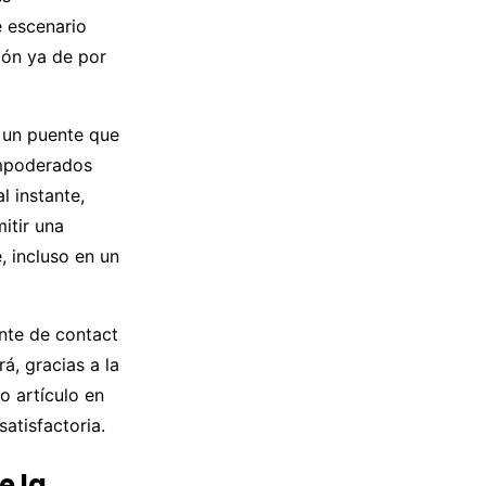
e escenario
ión ya de por
, un puente que
empoderados
l instante,
itir una
, incluso en un
nte de contact
á, gracias a la
o artículo en
atisfactoria.
e la