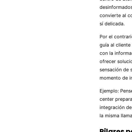
desinformados 
convierte al c
sí delicada.
Por el contrar
guía al client
con la informa
ofrecer soluci
sensación de s
momento de in
Ejemplo: Pens
center prepara
integración de
la misma llama
Pilares 