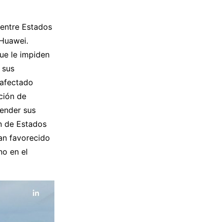
 entre Estados
 Huawei.
ue le impiden
 sus
 afectado
ción de
vender sus
n de Estados
han favorecido
no en el