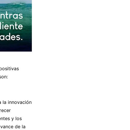
positivas
son:
a la innovación
recer
ntes y los
avance de la