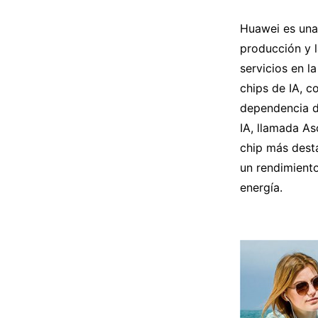
Huawei es una
producción y l
servicios en l
chips de IA, c
dependencia d
IA, llamada As
chip más desta
un rendimient
energía.