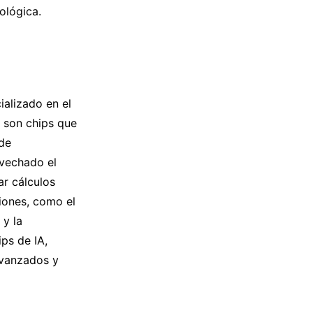
ológica.
alizado en el
 son chips que
 de
ovechado el
ar cálculos
iones, como el
 y la
ps de IA,
avanzados y