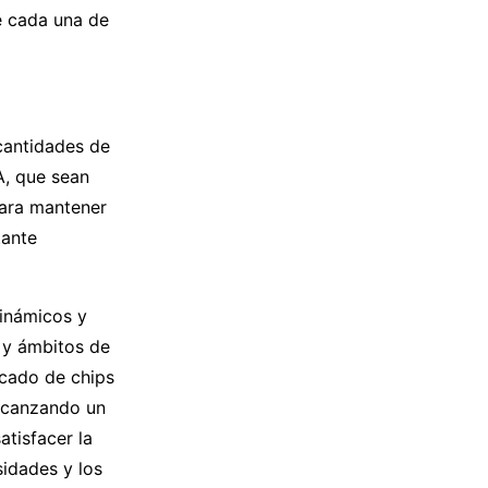
e cada una de
cantidades de
A, que sean
para mantener
tante
inámicos y
 y ámbitos de
rcado de chips
alcanzando un
tisfacer la
idades y los