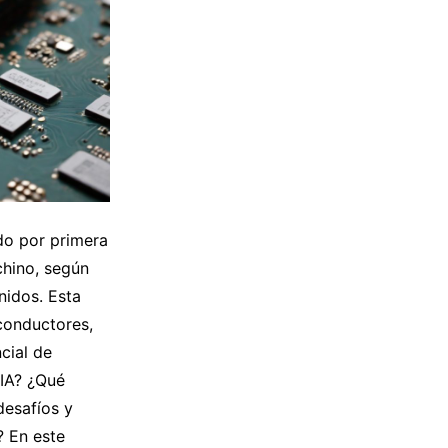
ido por primera
chino, según
nidos. Esta
conductores,
cial de
 IA? ¿Qué
desafíos y
? En este