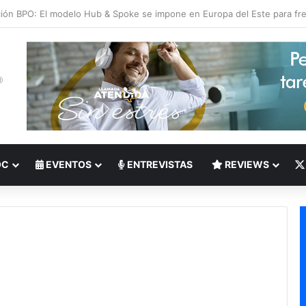
 del Nearshoring: Crisis de talento bilingüe en Centroamérica dispara lo
OC
EVENTOS
ENTREVISTAS
REVIEWS