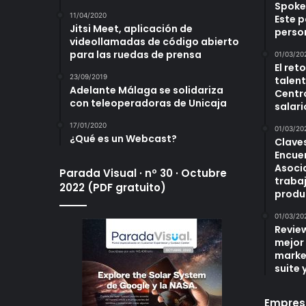
Spoke
11/04/2020
Este p
Jitsi Meet, aplicación de
perso
videollamadas de código abierto
para las ruedas de prensa
01/03/20
El ret
23/09/2019
talent
Adelante Málaga se solidariza
Centr
con teleoperadoras de Unicaja
salari
17/01/2020
01/03/20
¿Qué es un Webcast?
Claves
Encuen
Asoci
Parada Visual · nº 30 · Octubre
traba
2022 (PDF gratuito)
produ
01/03/20
Revie
mejor
marke
suite 
Empres