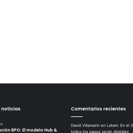
 noticias
Comentarios recientes
26
David Villamarin
en
Latam: En el 
ución BPO: El modelo Hub &
todos los pagos serán digitales