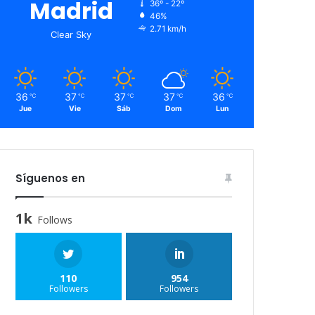
Madrid
36º - 22º
46%
2.71 km/h
Clear Sky
36
37
37
37
36
℃
℃
℃
℃
℃
Jue
Vie
Sáb
Dom
Lun
Síguenos en
1k
Follows
110
954
Followers
Followers