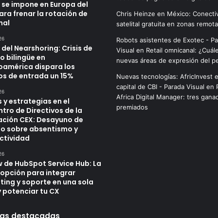
 se impone en Europa del
ara frenar la rotación de
Chris Heinze
en
México: Conecti
nal
satelital gratuita en zonas remot
26
Robots asistentes de Exotec - P
o del Nearshoring: Crisis de
Visual
en
Retail omnicanal: ¿Cuál
o bilingüe en
nuevas áreas de expresión del p
oamérica dispara los
os de entrada un 15%
Nuevas tecnologías: AfricInvest e
capital de CBI - Parada Visual
en
26
Africa Digital Manager: tres gana
 y estrategias en el
premiados
tro de Directivos de la
ación CEX: Desayuno de
jo sobre absentismo y
ctividad
26
w de HubSpot Service Hub: La
 opción para integrar
ting y soporte en una sola
y potenciar tu CX
as destacadas