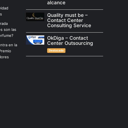
alcance
vidad
as
Quality must be –
Contact Center
arada
Consulting Service
es son las
erfume?
OkDiga – Contact
Center Outsourcing
ntra en la
Premio
Destacada
dores