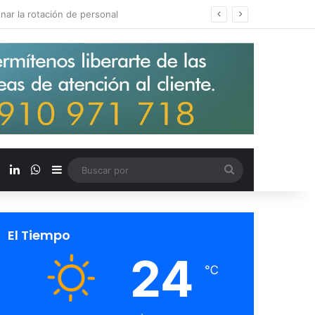
s salarios de entrada un 15%
X
LinkedIn
WhatsApp
Barra lateral
Buscar
por
El Tiempo
24
℃