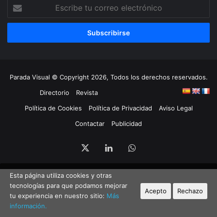
Escribe
tu
correo
electrónico
Parada Visual © Copyright 2026, Todos los derechos reservados.
Directorio
Revista
Política de Cookies
Política de Privacidad
Aviso Legal
Contactar
Publicidad
X
LinkedIn
WhatsApp
Esta página utiliza cookies y otras
tecnologías para que podamos mejorar
Acepto
Rechazo
tu experiencia en nuestro sitio:
Más
información.