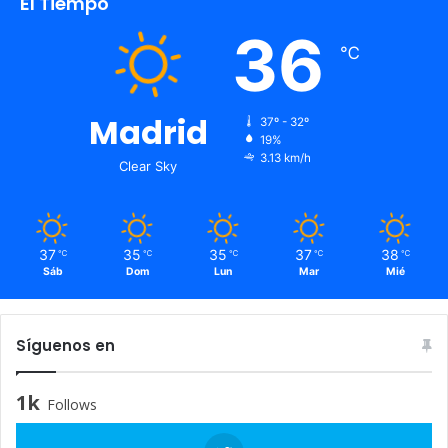
El Tiempo
36
℃
Madrid
37º - 32º
19%
3.13 km/h
Clear Sky
37
35
35
37
38
℃
℃
℃
℃
℃
Sáb
Dom
Lun
Mar
Mié
Síguenos en
1k
Follows