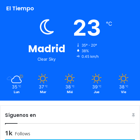
El Tiempo
23
℃
Madrid
35º - 20º
38%
0.45 km/h
Clear Sky
35
37
38
39
38
℃
℃
℃
℃
℃
Lun
Mar
Mié
Jue
Vie
Síguenos en
1k
Follows