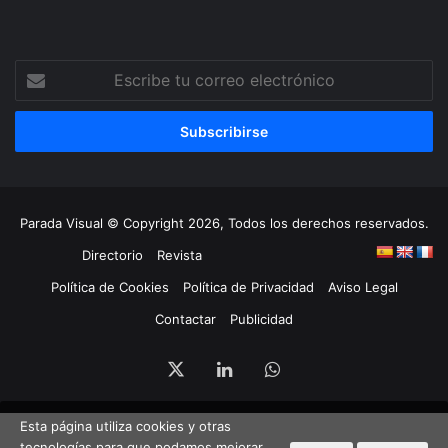
Escribe
tu
correo
electrónico
Parada Visual © Copyright 2026, Todos los derechos reservados.
Directorio
Revista
Política de Cookies
Política de Privacidad
Aviso Legal
Contactar
Publicidad
X
LinkedIn
WhatsApp
Esta página utiliza cookies y otras
tecnologías para que podamos mejorar