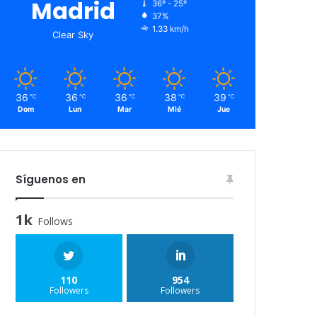
Madrid
36º - 25º
37%
1.33 km/h
Clear Sky
36
36
36
38
39
℃
℃
℃
℃
℃
Dom
Lun
Mar
Mié
Jue
Síguenos en
1k
Follows
110
954
Followers
Followers