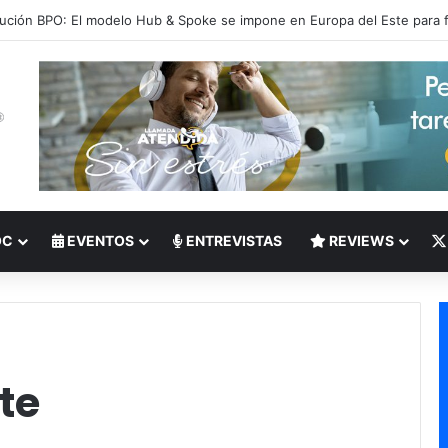
to del Nearshoring: Crisis de talento bilingüe en Centroamérica dispara 
OC
EVENTOS
ENTREVISTAS
REVIEWS
nte