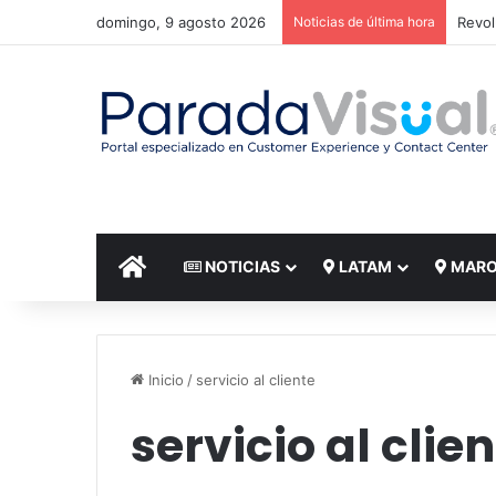
domingo, 9 agosto 2026
Noticias de última hora
El re
INICIO
NOTICIAS
LATAM
MAR
Inicio
/
servicio al cliente
servicio al clie