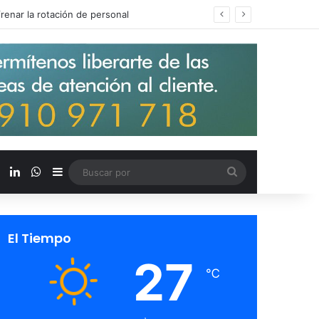
los salarios de entrada un 15%
X
LinkedIn
WhatsApp
Barra lateral
Buscar
por
El Tiempo
27
℃