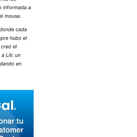
do informada a
 el mouse.
, donde cada
mpre hubo el
creó el
a Lili: un
edando en