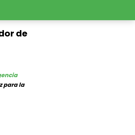
edor de
gencia
z para la