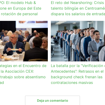
PO: El modelo Hub &
El reto del Nearshoring: Crisis
one en Europa del Este
talento bilingüe en Centroamé
a rotación de personal
dispara los salarios de entrad
ategias en el Encuentro de
La batalla por la “Verificación
 la Asociación CEX:
Antecedentes”: Retrasos en el
trabajo sobre absentismo
background check frenan las
dad
contrataciones masivas
Deja un comentario