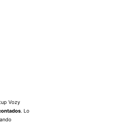
rtup Vozy
 contados
. Lo
cando