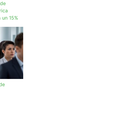
 de
rica
a un 15%
 de