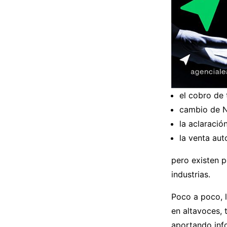
el cobro de 
cambio de N
la aclaració
la venta aut
pero existen p
industrias.
Poco a poco, 
en altavoces,
aportando info