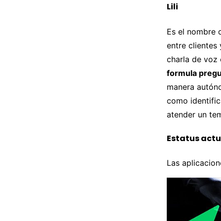
Lili
Es el nombre c
entre cliente
charla de voz 
formula preg
manera autóno
como identifi
atender un te
Estatus actu
Las aplicacion