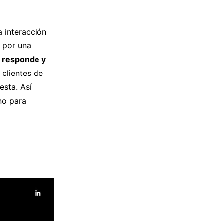
a interacción
e por una
e responde y
 clientes de
esta. Así
no para