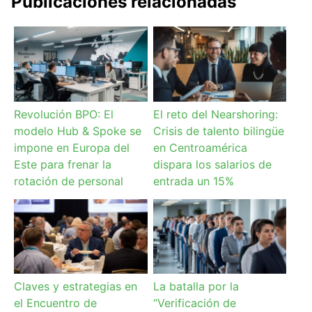
Publicaciones relacionadas
Revolución BPO: El
El reto del Nearshoring:
modelo Hub & Spoke se
Crisis de talento bilingüe
impone en Europa del
en Centroamérica
Este para frenar la
dispara los salarios de
rotación de personal
entrada un 15%
Claves y estrategias en
La batalla por la
el Encuentro de
“Verificación de