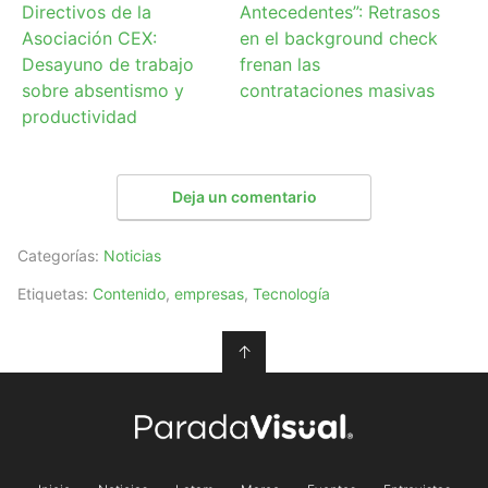
Directivos de la
Antecedentes”: Retrasos
Asociación CEX:
en el background check
Desayuno de trabajo
frenan las
sobre absentismo y
contrataciones masivas
productividad
Deja un comentario
Categorías:
Noticias
Etiquetas:
Contenido
,
empresas
,
Tecnología
↑