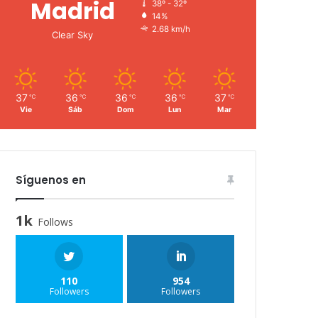
Madrid
38º - 32º
14%
2.68 km/h
Clear Sky
37
36
36
36
37
℃
℃
℃
℃
℃
Vie
Sáb
Dom
Lun
Mar
Síguenos en
1k
Follows
110
954
Followers
Followers