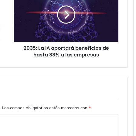
IA
aportará
beneficios
de
hasta
38%
a
2035: La IA aportará beneficios de
las
empresas
hasta 38% a las empresas
.
Los campos obligatorios están marcados con
*