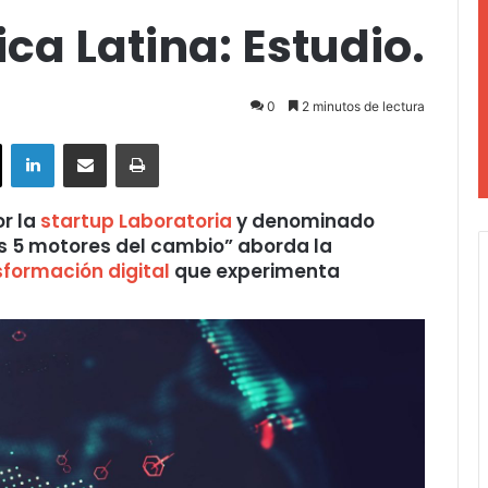
ca Latina: Estudio.
0
2 minutos de lectura
ok
X
LinkedIn
Compartir por correo electrónico
Imprimir
or la
startup Laboratoria
y denominado
los 5 motores del cambio” aborda la
sformación digital
que experimenta