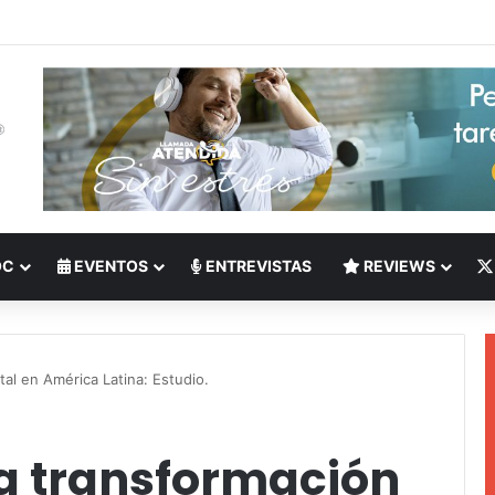
 del Nearshoring: Crisis de talento bilingüe en Centroamérica dispara lo
OC
EVENTOS
ENTREVISTAS
REVIEWS
tal en América Latina: Estudio.
la transformación