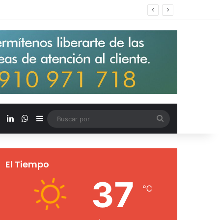
s salarios de entrada un 15%
X
LinkedIn
WhatsApp
Barra lateral
Buscar
por
El Tiempo
37
℃