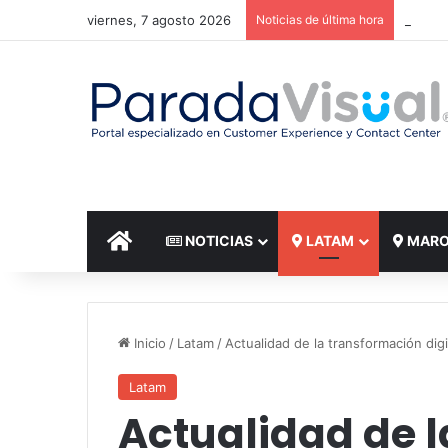
viernes, 7 agosto 2026
Noticias de última hora
El reto
INICIO
NOTICIAS
LATAM
MAR
Inicio
/
Latam
/
Actualidad de la transformación digi
Latam
Actualidad de 