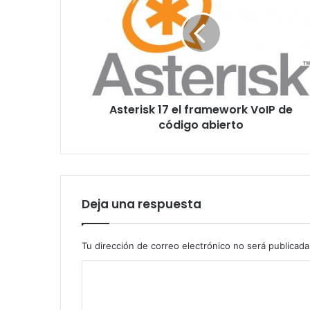
el
framework
VoIP
de
código
abierto
Asterisk 17 el framework VoIP de
código abierto
Deja una respuesta
Tu dirección de correo electrónico no será publicada
C
o