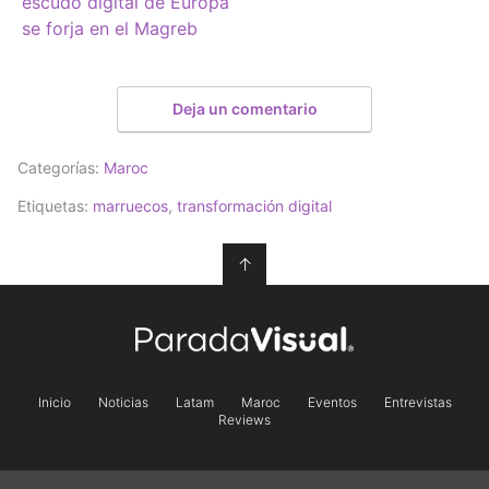
escudo digital de Europa
se forja en el Magreb
Deja un comentario
Categorías:
Maroc
Etiquetas:
marruecos
,
transformación digital
↑
Inicio
Noticias
Latam
Maroc
Eventos
Entrevistas
Reviews