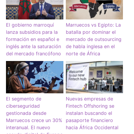
El gobierno marroquí
Marruecos vs Egipto: La
lanza subsidios para la
batalla por dominar el
formación en español e
mercado de outsourcing
inglés ante la saturación
de habla inglesa en el
del mercado francófono
norte de África
El segmento de
Nuevas empresas de
ciberseguridad
Fintech Offshoring se
gestionada desde
instalan buscando el
Marruecos crece un 30%
pasaporte financiero
interanual. El nuevo
hacia África Occidental