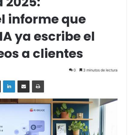
a 2025:
l informe que
IA ya escribe el
eos a clientes
0
3 minutos de lectura
ok
X
LinkedIn
Compartir por correo electrónico
Imprimir