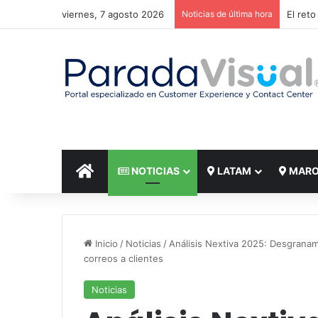
viernes, 7 agosto 2026
Noticias de última hora
El reto
INICIO
NOTICIAS
LATAM
MAR
Inicio
/
Noticias
/
Análisis Nextiva 2025: Desgranam
correos a clientes
Noticias