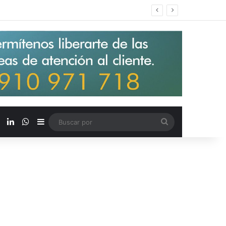
s salarios de entrada un 15%
X
LinkedIn
WhatsApp
Barra lateral
Buscar
por