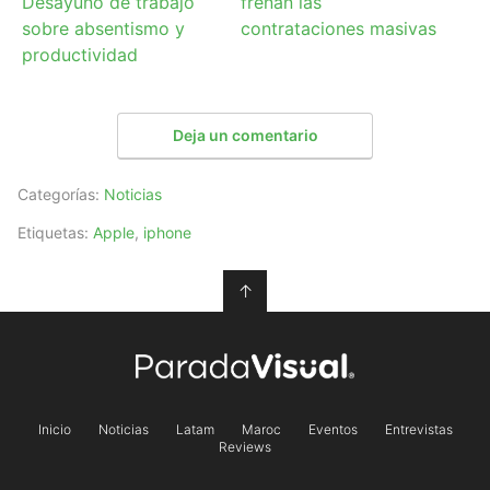
Desayuno de trabajo
frenan las
sobre absentismo y
contrataciones masivas
productividad
Deja un comentario
Categorías:
Noticias
Etiquetas:
Apple
,
iphone
↑
Inicio
Noticias
Latam
Maroc
Eventos
Entrevistas
Reviews