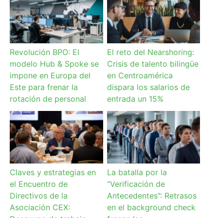
Revolución BPO: El
El reto del Nearshoring:
modelo Hub & Spoke se
Crisis de talento bilingüe
impone en Europa del
en Centroamérica
Este para frenar la
dispara los salarios de
rotación de personal
entrada un 15%
Claves y estrategias en
La batalla por la
el Encuentro de
“Verificación de
Directivos de la
Antecedentes”: Retrasos
Asociación CEX:
en el background check