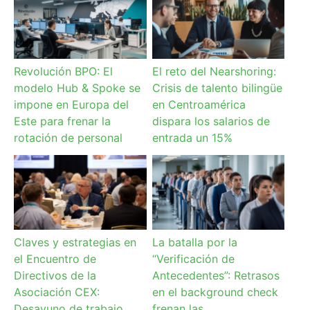
Revolución BPO: El
El reto del Nearshoring:
modelo Hub & Spoke se
Crisis de talento bilingüe
impone en Europa del
en Centroamérica
Este para frenar la
dispara los salarios de
rotación de personal
entrada un 15%
Claves y estrategias en
La batalla por la
el Encuentro de
“Verificación de
Directivos de la
Antecedentes”: Retrasos
Asociación CEX:
en el background check
Desayuno de trabajo
frenan las