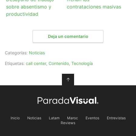
sobre absentismo y
contrataciones masivas
productividad
Deja un comentario
Categorías:
Noticias
Etiquetas:
call center
,
Contenido
,
Tecnología
↑
Inicio
Noticias
Latam
Maroc
Eventos
Entrevistas
Reviews