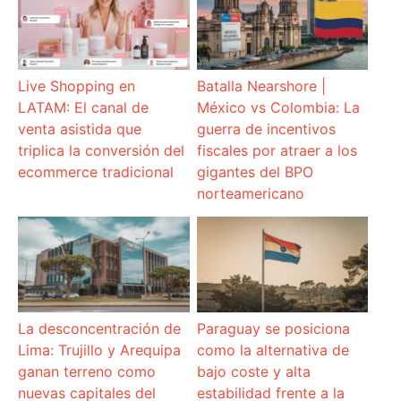
Live Shopping en
Batalla Nearshore |
LATAM: El canal de
México vs Colombia: La
venta asistida que
guerra de incentivos
triplica la conversión del
fiscales por atraer a los
ecommerce tradicional
gigantes del BPO
norteamericano
La desconcentración de
Paraguay se posiciona
Lima: Trujillo y Arequipa
como la alternativa de
ganan terreno como
bajo coste y alta
nuevas capitales del
estabilidad frente a la