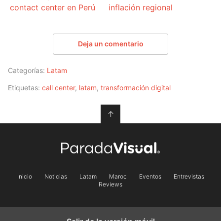
contact center en Perú
inflación regional
Deja un comentario
Categorías:
Latam
Etiquetas:
call center
,
latam
,
transformación digital
↑
Inicio
Noticias
Latam
Maroc
Eventos
Entrevistas
Reviews