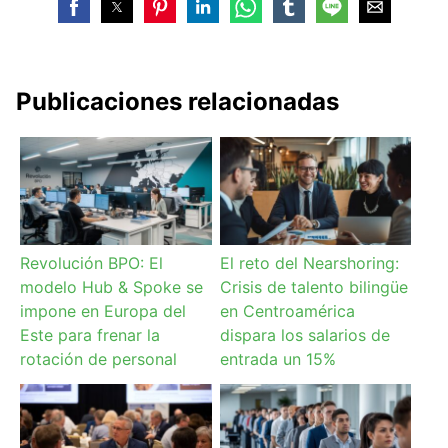
Publicaciones relacionadas
Revolución BPO: El
El reto del Nearshoring:
modelo Hub & Spoke se
Crisis de talento bilingüe
impone en Europa del
en Centroamérica
Este para frenar la
dispara los salarios de
rotación de personal
entrada un 15%