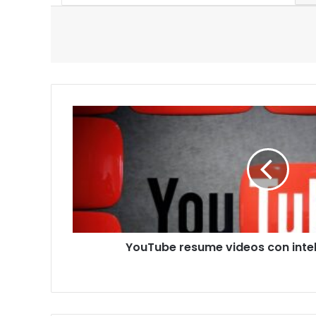
YouTube
resume
videos
con
inteligencia
artificial
YouTube resume videos con inteli