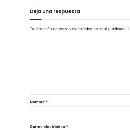
Deja una respuesta
Tu dirección de correo electrónico no será publicada.
L
C
o
m
e
n
t
a
r
Nombre
*
i
o
*
Correo electrónico
*