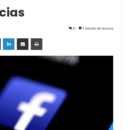
cias
0
1 minuto de lectura
ok
X
LinkedIn
Compartir por correo electrónico
Imprimir