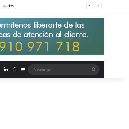
s salarios de entrada un 15%
X
LinkedIn
WhatsApp
Barra lateral
Buscar
por