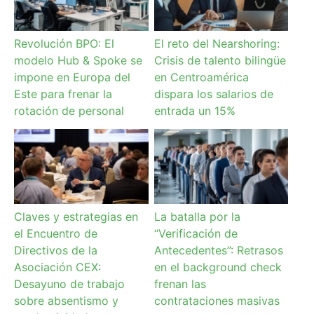
Revolución BPO: El
El reto del Nearshoring:
modelo Hub & Spoke se
Crisis de talento bilingüe
impone en Europa del
en Centroamérica
Este para frenar la
dispara los salarios de
rotación de personal
entrada un 15%
Claves y estrategias en
La batalla por la
el Encuentro de
“Verificación de
Directivos de la
Antecedentes”: Retrasos
Asociación CEX:
en el background check
Desayuno de trabajo
frenan las
sobre absentismo y
contrataciones masivas