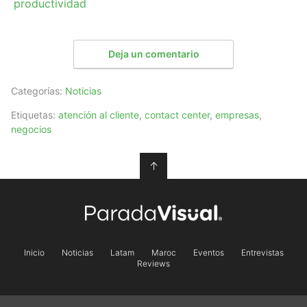
productividad
Deja un comentario
Categorías:
Noticias
Etiquetas:
atención al cliente
,
contact center
,
empresas
,
negocios
↑
Inicio
Noticias
Latam
Maroc
Eventos
Entrevistas
Reviews