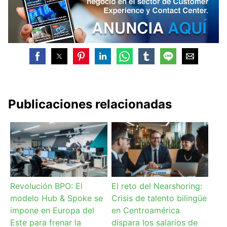
Publicaciones relacionadas
Revolución BPO: El
El reto del Nearshoring:
modelo Hub & Spoke se
Crisis de talento bilingüe
impone en Europa del
en Centroamérica
Este para frenar la
dispara los salarios de