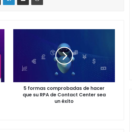
5
formas
comprobadas
de
hacer
que
su
RPA
de
5 formas comprobadas de hacer
Contact
Center
que su RPA de Contact Center sea
sea
un éxito
un
éxito