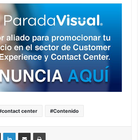
contact center
Contenido
ok
X
LinkedIn
Compartir por correo electrónico
Imprimir