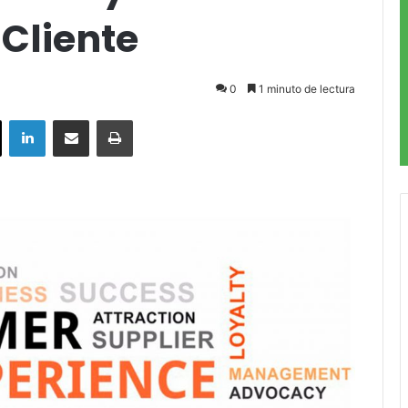
 Cliente
0
1 minuto de lectura
ok
X
LinkedIn
Compartir por correo electrónico
Imprimir