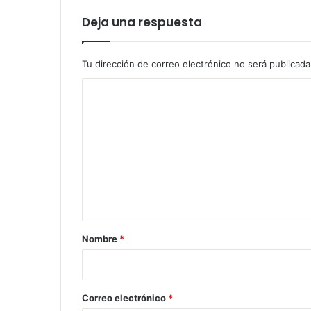
Deja una respuesta
Tu dirección de correo electrónico no será publicada
C
o
m
e
n
t
a
r
Nombre
*
i
o
*
Correo electrónico
*