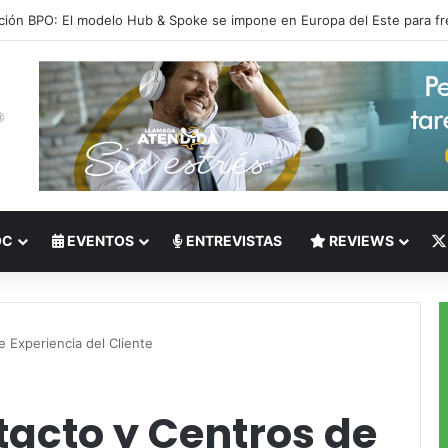
 del Nearshoring: Crisis de talento bilingüe en Centroamérica dispara lo
OC
EVENTOS
ENTREVISTAS
REVIEWS
 Experiencia del Cliente
tacto y Centros de