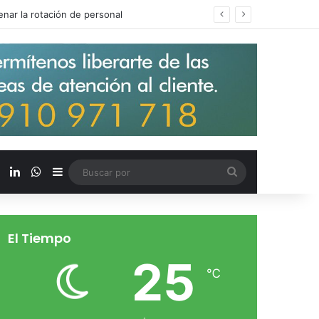
s salarios de entrada un 15%
X
LinkedIn
WhatsApp
Barra lateral
Buscar
por
El Tiempo
25
℃