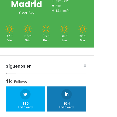
Madrid
37º - 23º
51%
1.34 km/h
Clear Sky
37
36
36
36
36
℃
℃
℃
℃
℃
Vie
Sáb
Dom
Lun
Mar
Síguenos en
1k
Follows
110
954
Followers
Followers