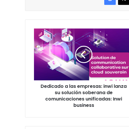
Dedicado
a
las
empresas:
inwi
lanza
su
solución
soberana
Dedicado a las empresas: inwi lanza
de
comunicaciones
su solución soberana de
unificadas:
comunicaciones unificadas: Inwi
Inwi
business
business