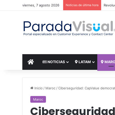
viernes, 7 agosto 2026
Noticias de última hora
El reto
INICIO
NOTICIAS
LATAM
MAR
Inicio
/
Maroc
/
Ciberseguridad: CapValue democrat
Maroc
Ciberseguridad