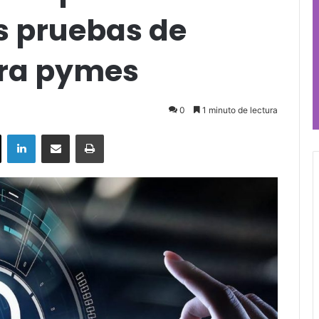
s pruebas de
ara pymes
0
1 minuto de lectura
ok
X
LinkedIn
Compartir por correo electrónico
Imprimir