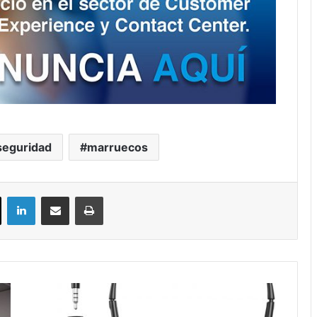
seguridad
marruecos
ok
X
LinkedIn
Compartir por correo electrónico
Imprimir
Auriculares
Newaner: