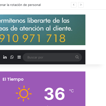
s salarios de entrada un 15%
X
LinkedIn
WhatsApp
Barra lateral
Buscar
por
El Tiempo
36
℃