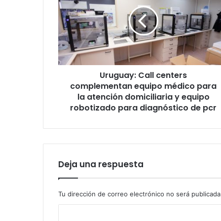
centers
complementan
equipo
médico
para
la
atención
Uruguay: Call centers
domiciliaria
y
complementan equipo médico para
equipo
la atención domiciliaria y equipo
robotizado
robotizado para diagnóstico de pcr
para
diagnóstico
de
pcr
Deja una respuesta
Tu dirección de correo electrónico no será publicada
C