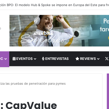
 del Nearshoring: Crisis de talento bilingüe en Centroamérica dispara lo
OC
EVENTOS
ENTREVISTAS
REVIEWS
iza las pruebas de penetración para pymes
: CapValue