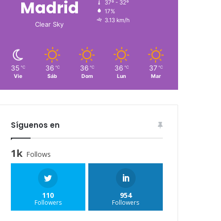
Madrid
37º - 32º
17%
3.13 km/h
Clear Sky
35
36
36
36
37
℃
℃
℃
℃
℃
Vie
Sáb
Dom
Lun
Mar
Síguenos en
1k
Follows
110
954
Followers
Followers