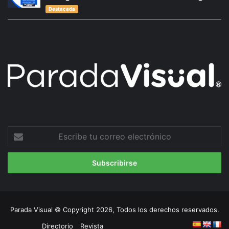
Destacada
Escribe
tu
correo
electrónico
Parada Visual © Copyright 2026, Todos los derechos reservados.
Directorio
Revista