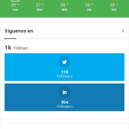
35
37
38
39
38
℃
℃
℃
℃
℃
Lun
Mar
Mié
Jue
Vie
Síguenos en
1k
Follows
110
Followers
954
Followers