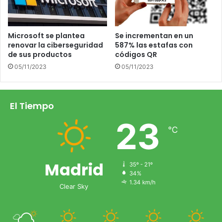
Microsoft se plantea
Se incrementan en un
renovar la ciberseguridad
587% las estafas con
de sus productos
códigos QR
05/11/2023
05/11/2023
El Tiempo
23
℃
Madrid
35º - 21º
34%
1.34 km/h
Clear Sky