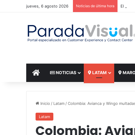
jueves, 6 agosto 2026
Noticias de última hora
El reto
INICIO
NOTICIAS
LATAM
MAR
Inicio
/
Latam
/
Colombia: Avianca y Wingo multadas
Latam
Colombia: Avia