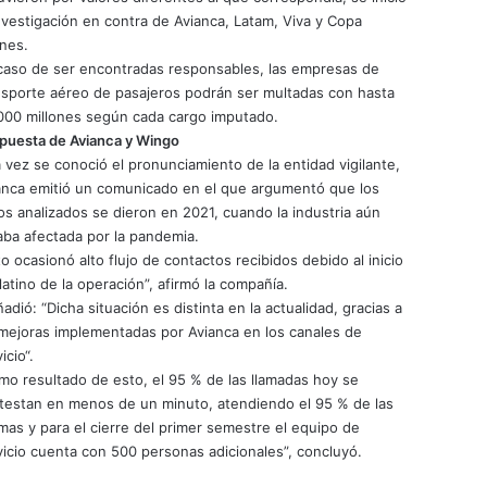
investigación en contra de Avianca, Latam, Viva y Copa
ines.
caso de ser encontradas responsables, las empresas de
nsporte aéreo de pasajeros podrán ser multadas con hasta
000 millones según cada cargo imputado.
puesta de Avianca y Wingo
 vez se conoció el pronunciamiento de la entidad vigilante,
anca emitió un comunicado en el que argumentó que los
os analizados se dieron en 2021, cuando la industria aún
aba afectada por la pandemia.
to ocasionó alto flujo de contactos recibidos debido al inicio
latino de la operación”, afirmó la compañía.
adió: “Dicha situación es distinta en la actualidad, gracias a
 mejoras implementadas por Avianca en los canales de
icio“.
mo resultado de esto, el 95 % de las llamadas hoy se
testan en menos de un minuto, atendiendo el 95 % de las
mas y para el cierre del primer semestre el equipo de
vicio cuenta con 500 personas adicionales”, concluyó.