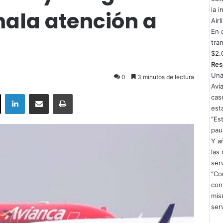
la 
ala atención a
Airl
En 
tra
$2.
Res
Una
0
3 minutos de lectura
Avi
ok
X
LinkedIn
Compartir por correo electrónico
Imprimir
cas
est
“Es
pau
Y añ
las
serv
“Co
con
mis
ser