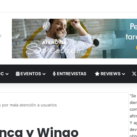
 del Nearshoring: Crisis de talento bilingüe en Centroamérica dispara lo
OC
EVENTOS
ENTREVISTAS
REVIEWS
“Se
die
 por mala atención a usuarios
com
afir
Y a
nca y Wingo
dev
obt