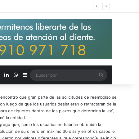
s salarios de entrada un 15%
X
LinkedIn
WhatsApp
Barra lateral
Buscar
por
 encontró que gran parte de las solicitudes de reembolso se
ron luego de que los usuarios desistieran o retractaran de la
pra de tiquetes dentro de los plazos que determina la ley”,
mó la entidad.
gregó que, como los usuarios no habrían obtenido la
olución de su dinero en máximo 30 días y en otros casos lo
uvieron por valores diferentes al que correspondía, se inició