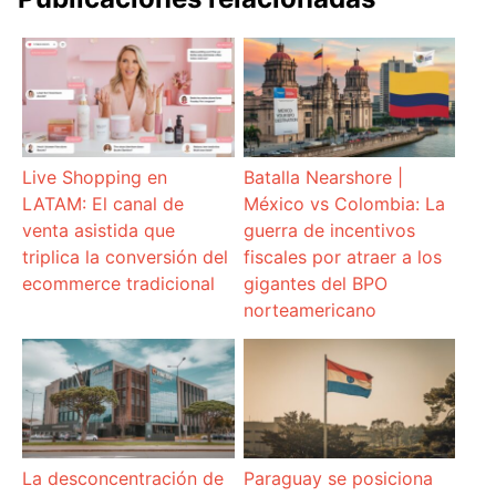
Live Shopping en
Batalla Nearshore |
LATAM: El canal de
México vs Colombia: La
venta asistida que
guerra de incentivos
triplica la conversión del
fiscales por atraer a los
ecommerce tradicional
gigantes del BPO
norteamericano
La desconcentración de
Paraguay se posiciona