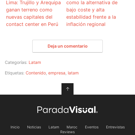
Lima: Trujillo y Arequipa
como la alternativa de
ganan terreno como
bajo coste y alta
nuevas capitales del
estabilidad frente a la
contact center en Perú
inflación regional
Deja un comentario
Categorías:
Latam
Etiquetas:
Contenido
,
empresa
,
latam
↑
Inicio
Noticias
Latam
Maroc
Eventos
Entrevistas
Reviews