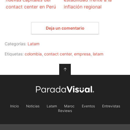
contact center en Perú
inflación regional
Deja un comentario
Categorías:
Latam
Etiquetas:
colombia
,
contact center
,
empresa
,
latam
↑
Inicio
Noticias
Latam
Maroc
Eventos
Entrevistas
Reviews