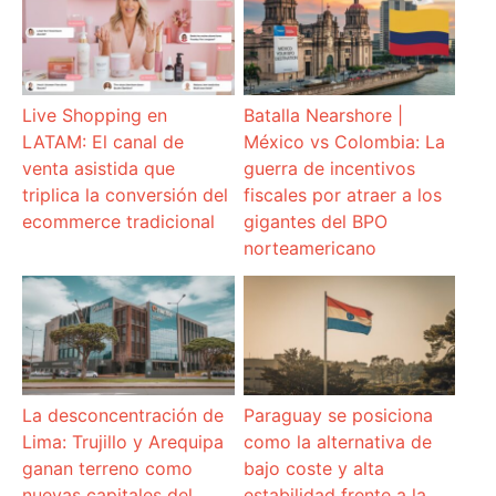
Live Shopping en
Batalla Nearshore |
LATAM: El canal de
México vs Colombia: La
venta asistida que
guerra de incentivos
triplica la conversión del
fiscales por atraer a los
ecommerce tradicional
gigantes del BPO
norteamericano
La desconcentración de
Paraguay se posiciona
Lima: Trujillo y Arequipa
como la alternativa de
ganan terreno como
bajo coste y alta
nuevas capitales del
estabilidad frente a la