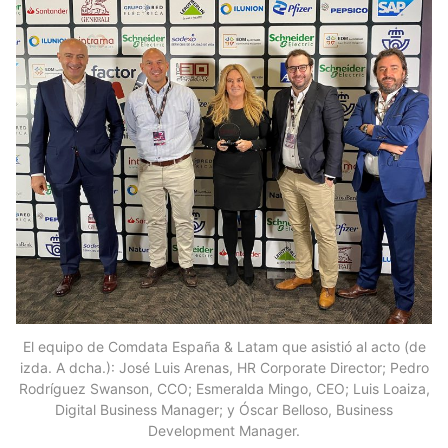
El equipo de Comdata España & Latam que asistió al acto (de
izda. A dcha.): José Luis Arenas, HR Corporate Director; Pedro
Rodríguez Swanson, CCO; Esmeralda Mingo, CEO; Luis Loaiza,
Digital Business Manager; y Óscar Belloso, Business
Development Manager.