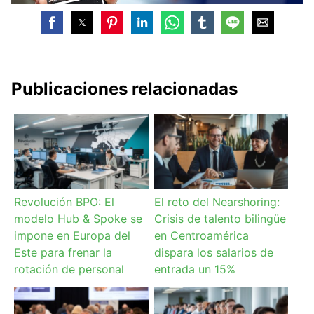
Publicaciones relacionadas
Revolución BPO: El
El reto del Nearshoring:
modelo Hub & Spoke se
Crisis de talento bilingüe
impone en Europa del
en Centroamérica
Este para frenar la
dispara los salarios de
rotación de personal
entrada un 15%