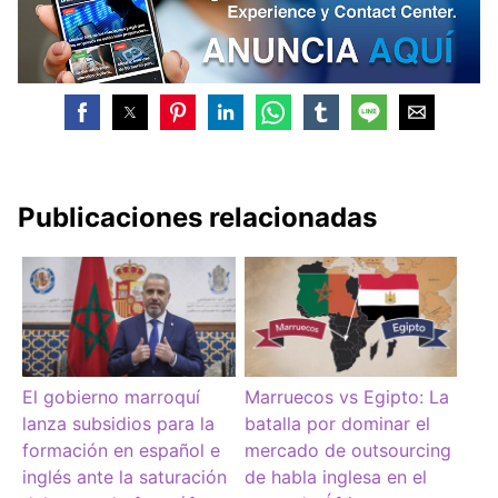
Publicaciones relacionadas
El gobierno marroquí
Marruecos vs Egipto: La
lanza subsidios para la
batalla por dominar el
formación en español e
mercado de outsourcing
inglés ante la saturación
de habla inglesa en el