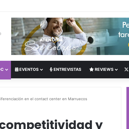
to del Nearshoring: Crisis de talento bilingüe en Centroamérica dispara 
OC
EVENTOS
ENTREVISTAS
REVIEWS
diferenciación en el contact center en Marruecos
 competitividad y