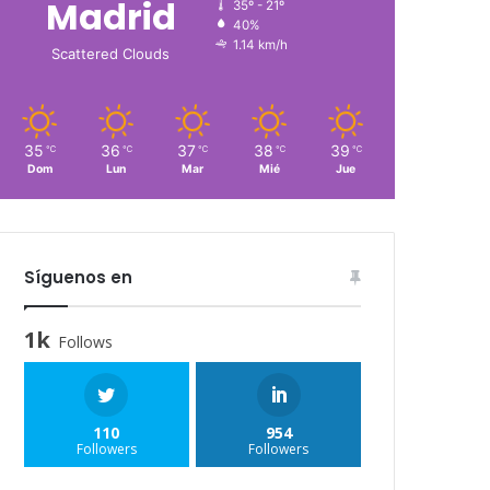
Madrid
35º - 21º
40%
1.14 km/h
Scattered Clouds
35
36
37
38
39
℃
℃
℃
℃
℃
Dom
Lun
Mar
Mié
Jue
Síguenos en
1k
Follows
110
954
Followers
Followers