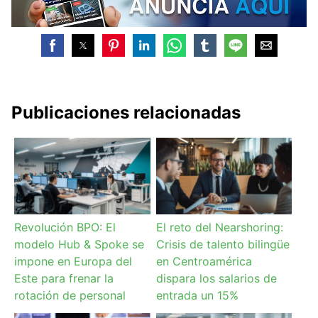
Publicaciones relacionadas
Revolución BPO: El
El reto del Nearshoring:
modelo Hub & Spoke se
Crisis de talento bilingüe
impone en Europa del
en Centroamérica
Este para frenar la
dispara los salarios de
rotación de personal
entrada un 15%