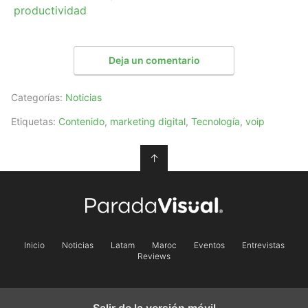
productividad
Deja un comentario
Categorías:
Noticias
Etiquetas:
Contenido
,
marketing digital
,
Tecnología
,
voip
↑
Inicio
Noticias
Latam
Maroc
Eventos
Entrevistas
Reviews