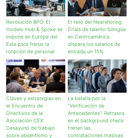
Revolución BPO: El
El reto del Nearshoring:
modelo Hub & Spoke se
Crisis de talento bilingüe
impone en Europa del
en Centroamérica
Este para frenar la
dispara los salarios de
rotación de personal
entrada un 15%
Claves y estrategias en
La batalla por la
el Encuentro de
“Verificación de
Directivos de la
Antecedentes”: Retrasos
Asociación CEX:
en el background check
Desayuno de trabajo
frenan las
sobre absentismo y
contrataciones masivas