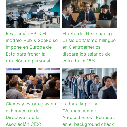
Revolución BPO: El
El reto del Nearshoring:
modelo Hub & Spoke se
Crisis de talento bilingüe
impone en Europa del
en Centroamérica
Este para frenar la
dispara los salarios de
rotación de personal
entrada un 15%
Claves y estrategias en
La batalla por la
el Encuentro de
“Verificación de
Directivos de la
Antecedentes”: Retrasos
Asociación CEX:
en el background check