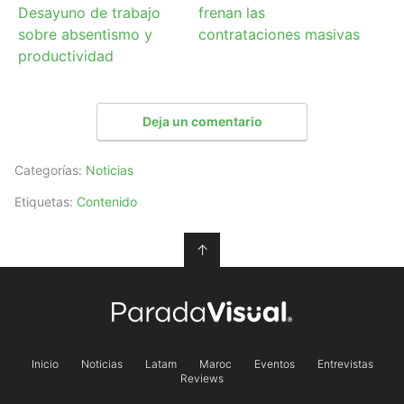
Desayuno de trabajo
frenan las
sobre absentismo y
contrataciones masivas
productividad
Deja un comentario
Categorías:
Noticias
Etiquetas:
Contenido
↑
Inicio
Noticias
Latam
Maroc
Eventos
Entrevistas
Reviews