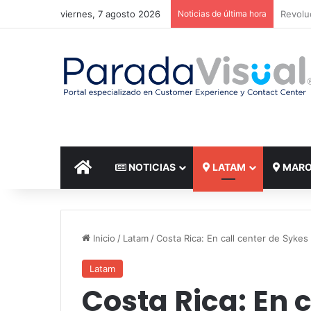
viernes, 7 agosto 2026
Noticias de última hora
El reto
INICIO
NOTICIAS
LATAM
MAR
Inicio
/
Latam
/
Costa Rica: En call center de Sykes 
Latam
Costa Rica: En c