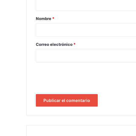
a
r
Nombre
*
i
o
*
Correo electrónico
*