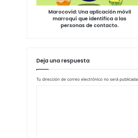
las
Marocovid: Una aplicación móvil
personas
de
marroquí que identifica a las
contacto.
personas de contacto.
Deja una respuesta
Tu dirección de correo electrónico no será publicada
C
o
m
e
n
t