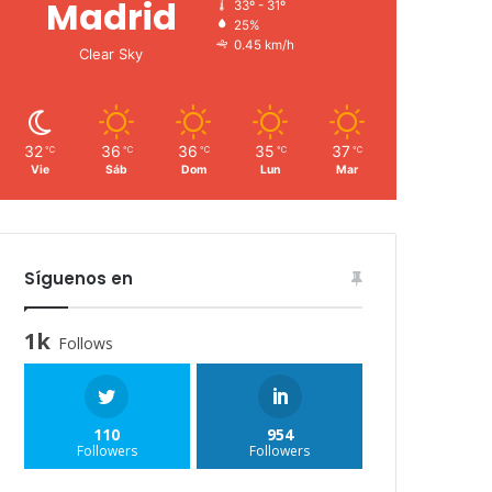
Madrid
33º - 31º
25%
0.45 km/h
Clear Sky
32
36
36
35
37
℃
℃
℃
℃
℃
Vie
Sáb
Dom
Lun
Mar
Síguenos en
1k
Follows
110
954
Followers
Followers