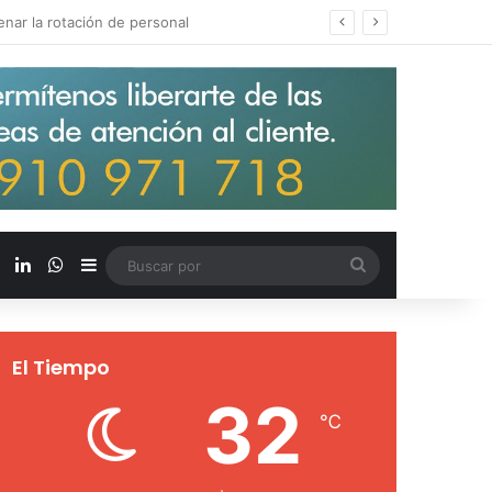
s salarios de entrada un 15%
X
LinkedIn
WhatsApp
Barra lateral
Buscar
por
El Tiempo
32
℃