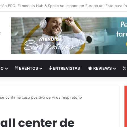
 del Nearshoring: Crisis de talento bilingüe en Centroamérica dispara lo
OC
EVENTOS
ENTREVISTAS
REVIEWS
se confirma caso positivo de virus respiratorio
all center de