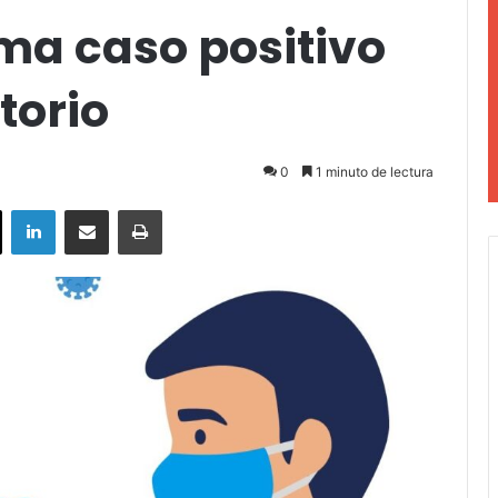
ma caso positivo
torio
0
1 minuto de lectura
ok
X
LinkedIn
Compartir por correo electrónico
Imprimir